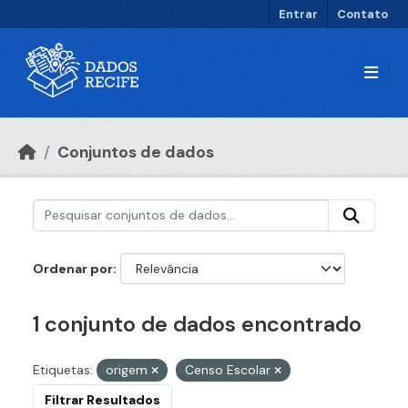
Ir para o conteúdo principal
Entrar
Contato
Conjuntos de dados
Ordenar por
1 conjunto de dados encontrado
Etiquetas:
origem
Censo Escolar
Filtrar Resultados