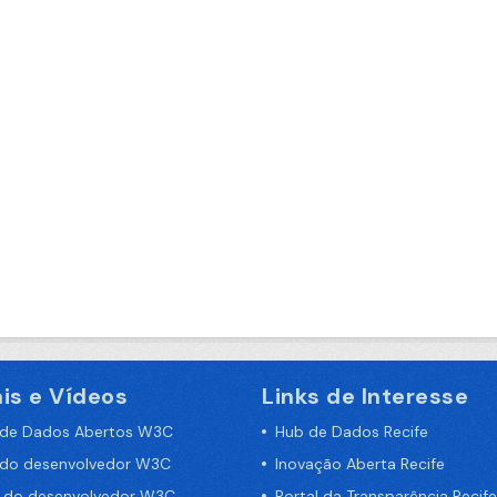
is e Vídeos
Links de Interesse
 de Dados Abertos W3C
Hub de Dados Recife
 do desenvolvedor W3C
Inovação Aberta Recife
a do desenvolvedor W3C
Portal da Transparência Recife