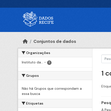
Ir para o conteúdo principal
Conjuntos de dados
Organizações
Instituto da...
-
1
1 
Grupos
Etiqu
Não há Grupos que correspondam a
essa busca
Pesq
Etiquetas
A Pes