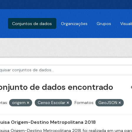
Conjuntos de dados
Organizações
Grupos
Visua
conjunto de dados encontrado
etas:
origem
Censo Escolar
Formatos:
GeoJSON
uisa Origem-Destino Metropolitana 2018
quisa Origem-Destino Metropolitana 2018 foi realizada em uma parcer