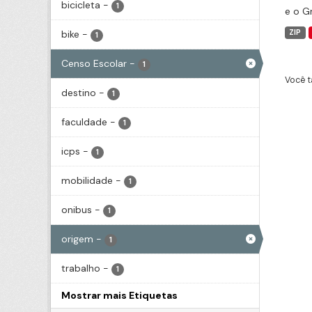
bicicleta
-
1
e o G
bike
-
ZIP
1
Censo Escolar
-
1
Você t
destino
-
1
faculdade
-
1
icps
-
1
mobilidade
-
1
onibus
-
1
origem
-
1
trabalho
-
1
Mostrar mais Etiquetas