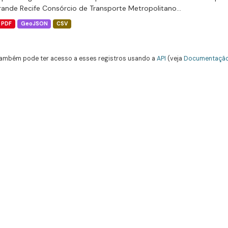
rande Recife Consórcio de Transporte Metropolitano...
PDF
GeoJSON
CSV
ambém pode ter acesso a esses registros usando a
API
(veja
Documentação