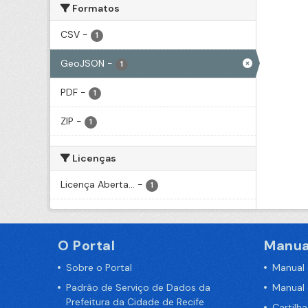
Formatos
CSV
-
1
GeoJSON
-
1
PDF
-
1
ZIP
-
1
Licenças
Licença Aberta...
-
1
O Portal
Manua
Sobre o Portal
Manual
Padrão de Serviço de Dados da
Manual
Prefeitura da Cidade de Recife
Cartilh