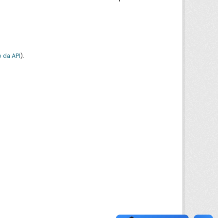
 da API
).