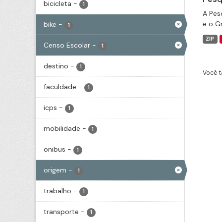
bicicleta
-
1
A Pes
e o G
bike
-
1
ZIP
Censo Escolar
-
1
destino
-
1
Você t
faculdade
-
1
icps
-
1
mobilidade
-
1
onibus
-
1
origem
-
1
trabalho
-
1
transporte
-
1