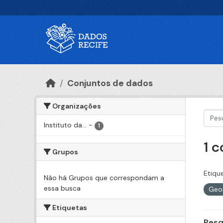
Ir para o conteúdo principal
Conjuntos de dados
Organizações
Instituto da...
-
1
1 
Grupos
Etiqu
Não há Grupos que correspondam a
essa busca
Geo
Etiquetas
Pesq