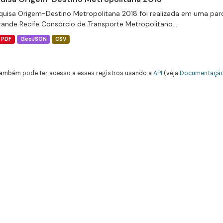
quisa Origem-Destino Metropolitana 2018 foi realizada em uma parcer
rande Recife Consórcio de Transporte Metropolitano...
PDF
GeoJSON
CSV
ambém pode ter acesso a esses registros usando a
API
(veja
Documentação