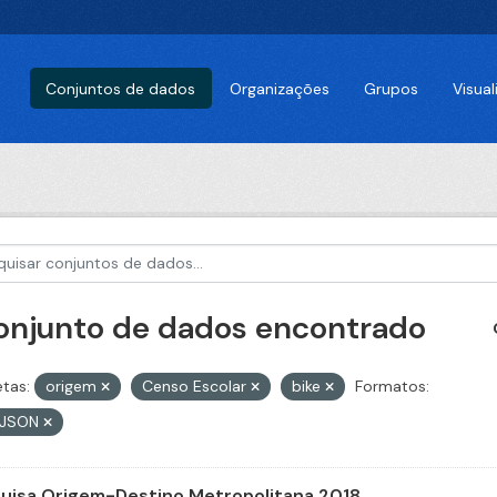
Conjuntos de dados
Organizações
Grupos
Visua
conjunto de dados encontrado
etas:
origem
Censo Escolar
bike
Formatos:
JSON
uisa Origem-Destino Metropolitana 2018