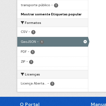
transporte público
-
1
Mostrar somente Etiquetas popular
Formatos
CSV
-
1
GeoJSON
-
1
PDF
-
1
ZIP
-
1
Licenças
Licença Aberta...
-
1
O Portal
Manua