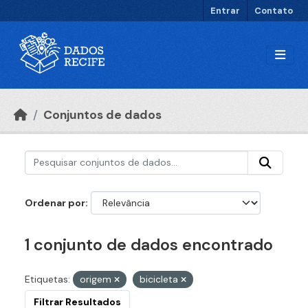
Ir para o conteúdo principal
Entrar
Contato
Conjuntos de dados
Ordenar por
1 conjunto de dados encontrado
Etiquetas:
origem
bicicleta
Filtrar Resultados