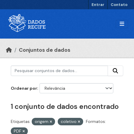
Ir para o conteúdo principal
Entrar
Contato
Conjuntos de dados
Ordenar por
1 conjunto de dados encontrado
Etiquetas:
origem
coletivo
Formatos:
PDF