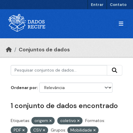
Ir para o conteúdo principal
Entrar
Contato
Conjuntos de dados
Ordenar por
1 conjunto de dados encontrado
Etiquetas:
origem
coletivo
Formatos:
PDF
CSV
Grupos:
Mobilidade