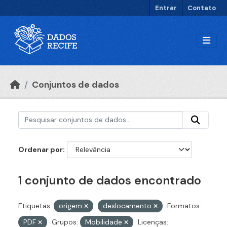
Ir para o conteúdo principal
Entrar
Contato
Conjuntos de dados
Ordenar por
1 conjunto de dados encontrado
Etiquetas:
origem
deslocamento
Formatos:
PDF
Grupos:
Mobilidade
Licenças: