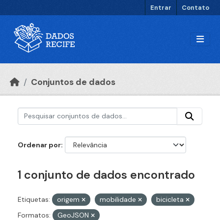
Ir para o conteúdo principal
Entrar
Contato
Conjuntos de dados
Ordenar por
1 conjunto de dados encontrado
Etiquetas:
origem
mobilidade
bicicleta
Formatos:
GeoJSON