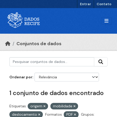
Ir para o conteúdo principal
Entrar
Contato
Conjuntos de dados
Ordenar por
1 conjunto de dados encontrado
Etiquetas:
origem
mobilidade
deslocamento
Formatos:
PDF
Grupos: