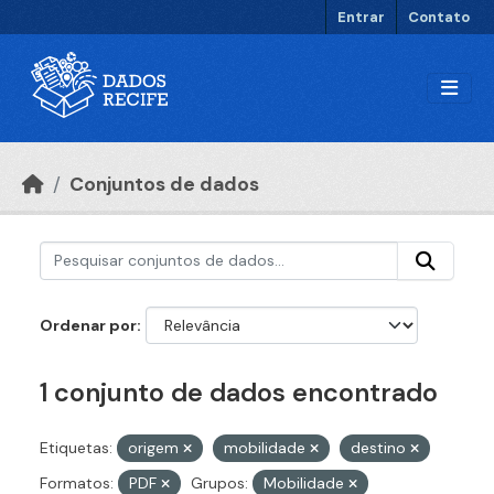
Ir para o conteúdo principal
Entrar
Contato
Conjuntos de dados
Ordenar por
1 conjunto de dados encontrado
Etiquetas:
origem
mobilidade
destino
Formatos:
PDF
Grupos:
Mobilidade