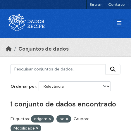
Ir para o conteúdo principal
Entrar
Contato
Conjuntos de dados
Ordenar por
1 conjunto de dados encontrado
Etiquetas:
origem
od
Grupos:
Mobilidade