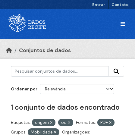
Ir para o conteúdo principal
Entrar
Contato
Conjuntos de dados
Ordenar por
1 conjunto de dados encontrado
Etiquetas:
origem
od
Formatos:
PDF
Grupos:
Mobilidade
Organizações: