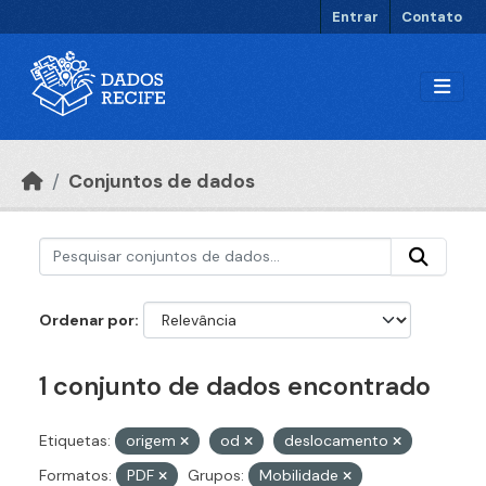
Ir para o conteúdo principal
Entrar
Contato
Conjuntos de dados
Ordenar por
1 conjunto de dados encontrado
Etiquetas:
origem
od
deslocamento
Formatos:
PDF
Grupos:
Mobilidade