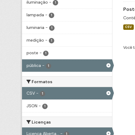
iluminação
-
1
Post
lampada
-
1
Conté
luminaria
-
CSV
1
medição
-
1
Você t
poste
-
1
pública
-
1
Formatos
CSV
-
1
JSON
-
1
Licenças
Licença Aberta...
-
1