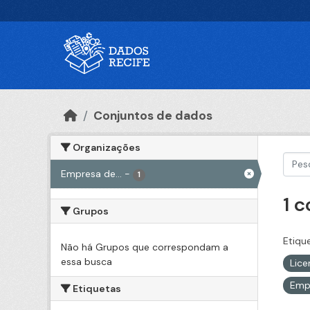
Ir para o conteúdo principal
Conjuntos de dados
Organizações
Empresa de...
-
1
1 
Grupos
Etiqu
Não há Grupos que correspondam a
essa busca
Lic
Emp
Etiquetas