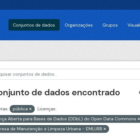
Conjuntos de dados
Organizações
Grupos
Visua
conjunto de dados encontrado
etas:
pública
Licenças:
ença Aberta para Bases de Dados (ODbL) do Open Data Commons
resa de Manutenção e Limpeza Urbana - EMLURB