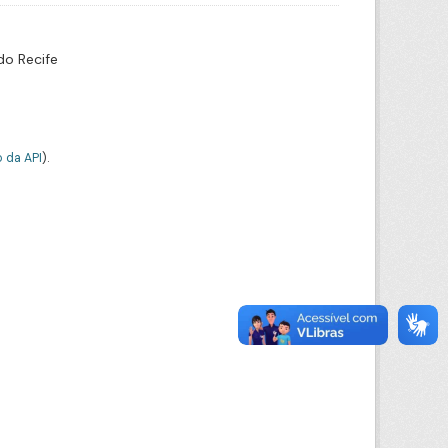
do Recife
 da API
).