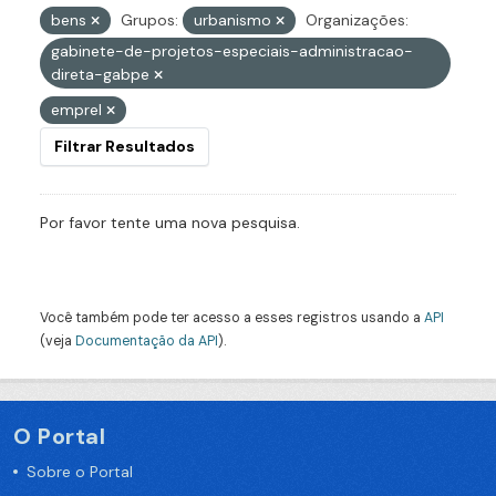
bens
Grupos:
urbanismo
Organizações:
gabinete-de-projetos-especiais-administracao-
direta-gabpe
emprel
Filtrar Resultados
Por favor tente uma nova pesquisa.
Você também pode ter acesso a esses registros usando a
API
(veja
Documentação da API
).
O Portal
Sobre o Portal