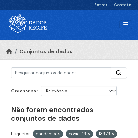
Ir para o conteúdo principal
Entrar
Contato
Conjuntos de dados
Ordenar por
Não foram encontrados
conjuntos de dados
Etiquetas:
pandemia
covid-19
13979