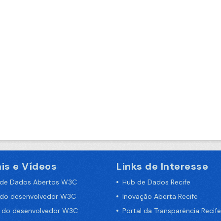
is e Vídeos
Links de Interesse
 de Dados Abertos W3C
Hub de Dados Recife
 do desenvolvedor W3C
Inovação Aberta Recife
a do desenvolvedor W3C
Portal da Transparência Recife