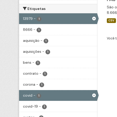
São o
Etiquetas
8.666
13979
-
1
CSV
8666
-
1
Você t
aquisição
-
1
aquisições
-
1
bens
-
1
contrato
-
1
corona
-
1
covid
-
1
covid-19
-
1