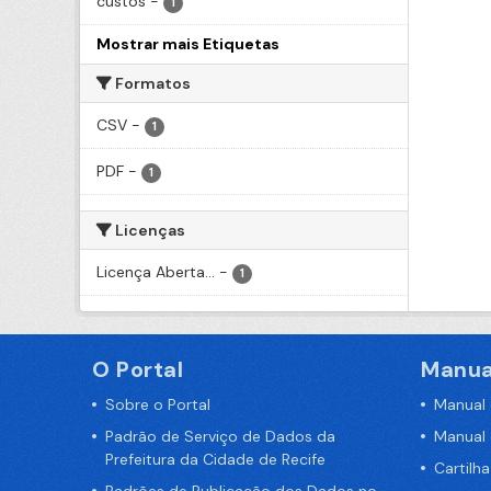
custos
-
1
Mostrar mais Etiquetas
Formatos
CSV
-
1
PDF
-
1
Licenças
Licença Aberta...
-
1
O Portal
Manua
Sobre o Portal
Manual
Padrão de Serviço de Dados da
Manual
Prefeitura da Cidade de Recife
Cartilh