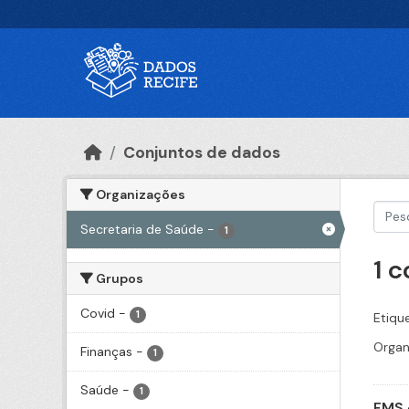
Ir para o conteúdo principal
Conjuntos de dados
Organizações
Secretaria de Saúde
-
1
1 
Grupos
Covid
-
1
Etiqu
Organ
Finanças
-
1
Saúde
-
1
FMS 