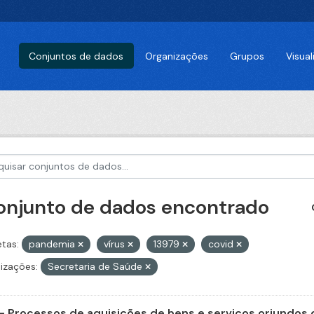
Conjuntos de dados
Organizações
Grupos
Visua
conjunto de dados encontrado
etas:
pandemia
vírus
13979
covid
izações:
Secretaria de Saúde
- Processos de aquisições de bens e serviços oriundos d