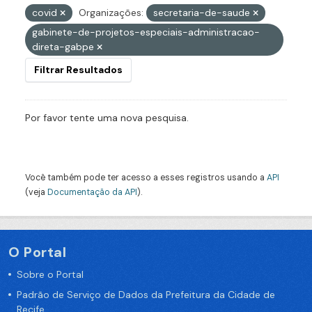
covid
Organizações:
secretaria-de-saude
gabinete-de-projetos-especiais-administracao-
direta-gabpe
Filtrar Resultados
Por favor tente uma nova pesquisa.
Você também pode ter acesso a esses registros usando a
API
(veja
Documentação da API
).
O Portal
Sobre o Portal
Padrão de Serviço de Dados da Prefeitura da Cidade de
Recife