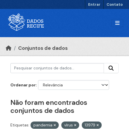
Ir para o conteúdo principal
Entrar
Contato
Conjuntos de dados
Ordenar por
Não foram encontrados
conjuntos de dados
Etiquetas:
pandemia
vírus
13979