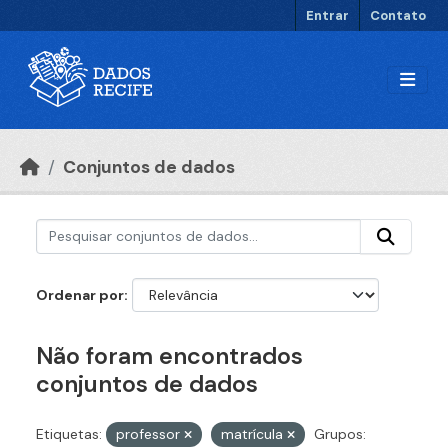
Ir para o conteúdo principal
Entrar
Contato
Conjuntos de dados
Ordenar por
Não foram encontrados
conjuntos de dados
Etiquetas:
professor
matrícula
Grupos: