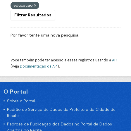
educacao
Filtrar Resultados
Por favor tente uma nova pesquisa.
Você também pode ter acesso a esses registros usando a
API
(veja
Documentação da API
).
O Portal
Sobre o Portal
Padrão de Serviço de Dados da Prefeitura da Cidade de
Recife
Padrões de Publicação dos Dados no Portal de Dados
Abertos do Recife