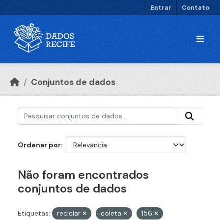
Ir para o conteúdo principal
Entrar
Contato
Conjuntos de dados
Ordenar por
Não foram encontrados
conjuntos de dados
Etiquetas:
reciclar
coleta
156