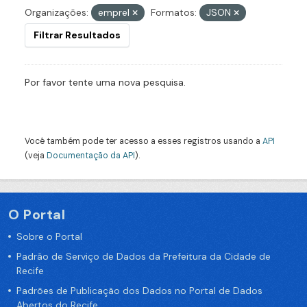
Organizações:
emprel
Formatos:
JSON
Filtrar Resultados
Por favor tente uma nova pesquisa.
Você também pode ter acesso a esses registros usando a
API
(veja
Documentação da API
).
O Portal
Sobre o Portal
Padrão de Serviço de Dados da Prefeitura da Cidade de
Recife
Padrões de Publicação dos Dados no Portal de Dados
Abertos do Recife