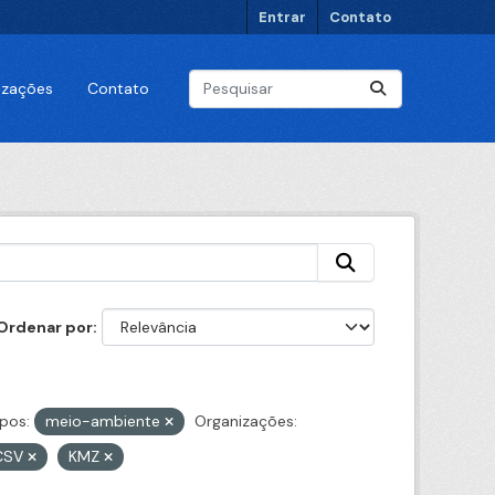
Entrar
Contato
lizações
Contato
Ordenar por
pos:
meio-ambiente
Organizações:
CSV
KMZ