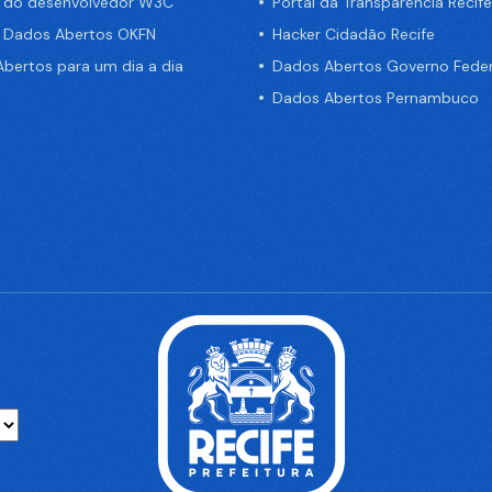
a do desenvolvedor W3C
Portal da Transparência Recife
e Dados Abertos OKFN
Hacker Cidadão Recife
bertos para um dia a dia
Dados Abertos Governo Feder
Dados Abertos Pernambuco