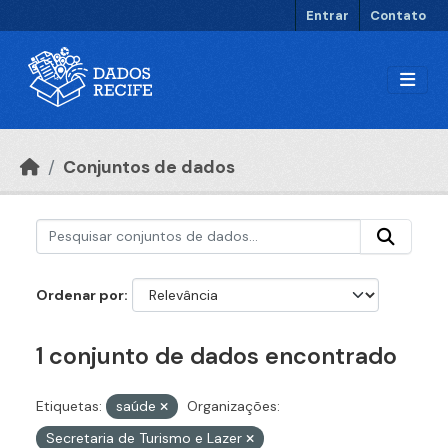
Ir para o conteúdo principal
Entrar
Contato
Conjuntos de dados
Ordenar por
1 conjunto de dados encontrado
Etiquetas:
saúde
Organizações:
Secretaria de Turismo e Lazer