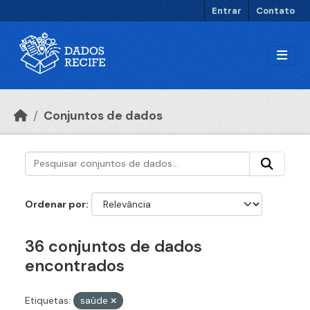
Ir para o conteúdo principal
Entrar
Contato
Conjuntos de dados
Ordenar por
36 conjuntos de dados
encontrados
Etiquetas:
saúde