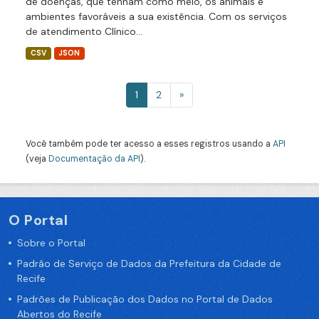
de doenças, que tenham como meio, os animais e
ambientes favoráveis a sua existência. Com os serviços
de atendimento Clínico...
CSV
JSON
1
2
»
Você também pode ter acesso a esses registros usando a
API
(veja
Documentação da API
).
O Portal
Sobre o Portal
Padrão de Serviço de Dados da Prefeitura da Cidade de
Recife
Padrões de Publicação dos Dados no Portal de Dados
Abertos do Recife