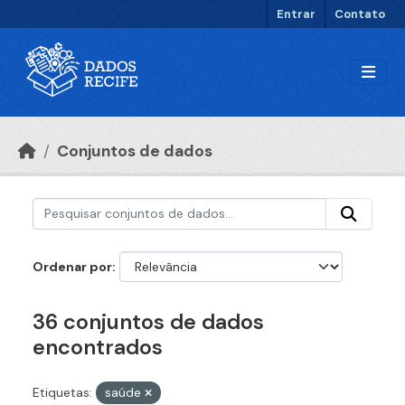
Ir para o conteúdo principal
Entrar
Contato
Conjuntos de dados
Ordenar por
36 conjuntos de dados
encontrados
Etiquetas:
saúde