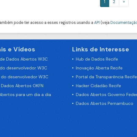
1
2
»
ambém pode ter acesso a esses registros usando a
API
(veja
Documentação
is e Vídeos
Links de Interesse
 de Dados Abertos W3C
Hub de Dados Recife
 do desenvolvedor W3C
Inovação Aberta Recife
a do desenvolvedor W3C
Portal da Transparência Recife
e Dados Abertos OKFN
Hacker Cidadão Recife
bertos para um dia a dia
Dados Abertos Governo Feder
Dados Abertos Pernambuco