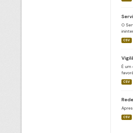
Serv
O Ser
inint
CSV
Vigil
É um 
favor
CSV
Rede
Apres
CSV