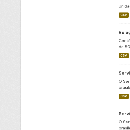
Unida
CSV
Rela
Conté
de 80
CSV
Serv
O Ser
brasil
CSV
Serv
O Ser
brasil