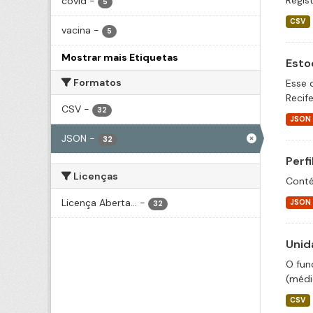
Regis
covid
-
5
CSV
vacina
-
5
Mostrar mais Etiquetas
Esto
Formatos
Esse 
Recif
CSV
-
32
JSON
JSON
-
32
Perf
Licenças
Conté
Licença Aberta...
-
JSON
32
Unid
O fun
(médic
CSV