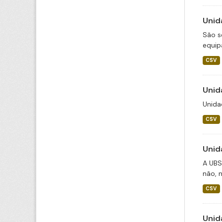
Unid
São s
equip
CSV
Unid
Unida
CSV
Unid
A UBS
não, n
CSV
Unid