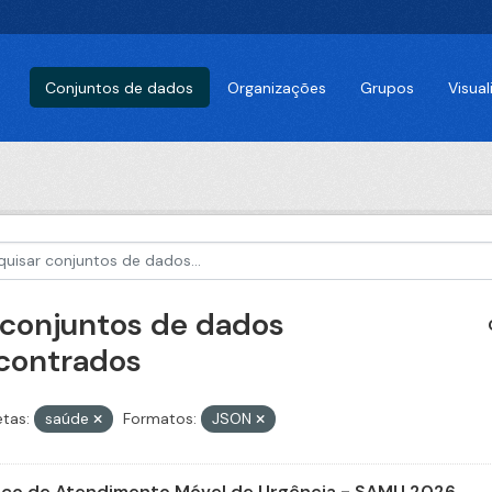
Conjuntos de dados
Organizações
Grupos
Visua
 conjuntos de dados
contrados
etas:
saúde
Formatos:
JSON
iço de Atendimento Móvel de Urgência - SAMU 2026