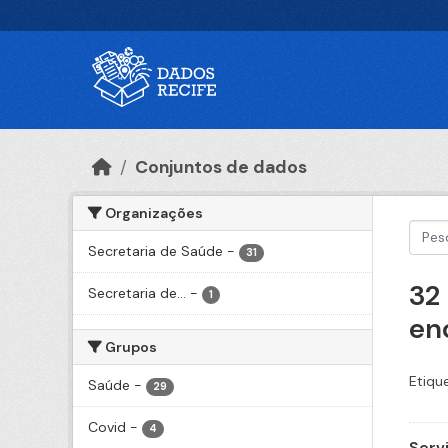
Ir para o conteúdo principal
Conjuntos de dados
Organizações
Secretaria de Saúde
-
31
32
Secretaria de...
-
1
en
Grupos
Etiqu
Saúde
-
29
Covid
-
4
Serv