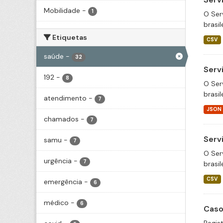
Mobilidade
-
1
O Ser
brasil
Etiquetas
CSV
saúde
-
32
Serv
192
-
8
O Ser
brasil
atendimento
-
7
JSON
chamados
-
7
Serv
samu
-
7
O Ser
urgência
-
7
brasil
CSV
emergência
-
6
médico
-
6
Caso