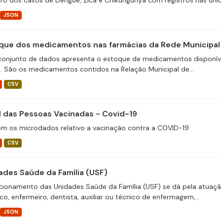
tro dos casos de Dengue, Zica e Chikungunya com registros nas unid
JSON
que dos medicamentos nas farmácias da Rede Municipal
conjunto de dados apresenta o estoque de medicamentos disponíve
e. São os medicamentos contidos na Relação Municipal de...
CSV
il das Pessoas Vacinadas - Covid-19
m os microdados relativo a vacinação contra a COVID-19
CSV
ades Saúde da Família (USF)
cionamento das Unidades Saúde da Família (USF) se dá pela atuaçã
o, enfermeiro, dentista, auxiliar ou técnico de enfermagem,...
JSON