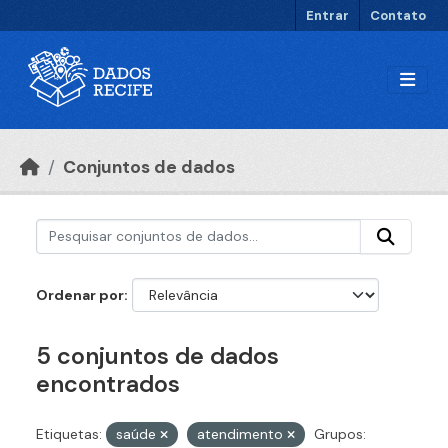
Ir para o conteúdo principal
Entrar
Contato
Conjuntos de dados
Ordenar por
5 conjuntos de dados
encontrados
Etiquetas:
saúde
atendimento
Grupos: