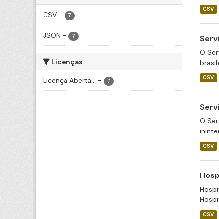
CSV
CSV
-
7
JSON
-
7
Serv
O Ser
Licenças
brasil
CSV
Licença Aberta...
-
7
Serv
O Ser
inint
CSV
Hosp
Hospi
Hospi
CSV