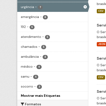
brasil
urgência
-
7
CSV
emergência
-
6
Serv
192
-
5
O Ser
atendimento
-
brasil
5
JSON
chamados
-
5
ambulância
-
4
Serv
O Ser
médico
-
4
brasil
samu
-
4
CSV
socorro
-
3
Serv
Mostrar mais Etiquetas
O Ser
brasil
Formatos