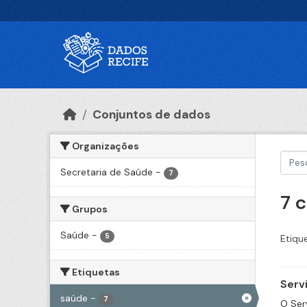
Ir para o conteúdo principal
Conjuntos de dados
Organizações
Secretaria de Saúde
-
7
7 
Grupos
Saúde
-
5
Etiqu
Etiquetas
Serv
saúde
-
7
O Ser