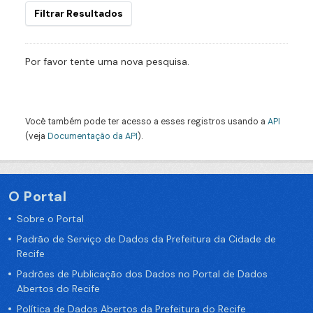
Filtrar Resultados
Por favor tente uma nova pesquisa.
Você também pode ter acesso a esses registros usando a
API
(veja
Documentação da API
).
O Portal
Sobre o Portal
Padrão de Serviço de Dados da Prefeitura da Cidade de
Recife
Padrões de Publicação dos Dados no Portal de Dados
Abertos do Recife
Política de Dados Abertos da Prefeitura do Recife