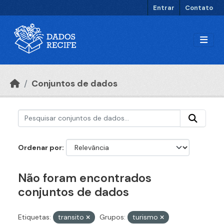
Ir para o conteúdo principal
Entrar
Contato
Conjuntos de dados
Ordenar por
Não foram encontrados
conjuntos de dados
Etiquetas:
transito
Grupos:
turismo