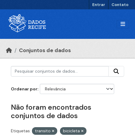
Ir para o conteúdo principal
Entrar
Contato
Conjuntos de dados
Ordenar por
Não foram encontrados
conjuntos de dados
Etiquetas:
transito
bicicleta