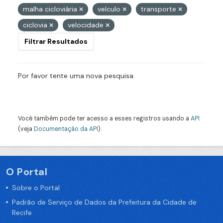
malha cicloviária
veículo
transporte
ciclovia
velocidade
Filtrar Resultados
Por favor tente uma nova pesquisa.
Você também pode ter acesso a esses registros usando a
API
(veja
Documentação da API
).
O Portal
Sobre o Portal
Padrão de Serviço de Dados da Prefeitura da Cidade de
Recife