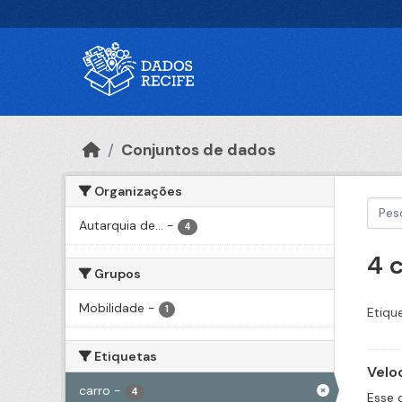
Ir para o conteúdo principal
Conjuntos de dados
Organizações
Autarquia de...
-
4
4 
Grupos
Mobilidade
-
1
Etiqu
Etiquetas
Velo
carro
-
4
Esse 