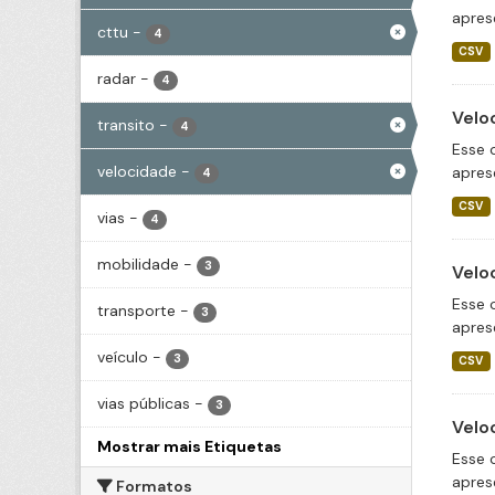
apres
cttu
-
4
CSV
radar
-
4
Velo
transito
-
4
Esse 
velocidade
-
apres
4
CSV
vias
-
4
mobilidade
-
3
Velo
Esse 
transporte
-
3
apres
veículo
-
3
CSV
vias públicas
-
3
Velo
Mostrar mais Etiquetas
Esse 
apres
Formatos