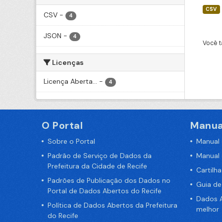
CSV
CSV
-
4
JSON
-
4
Você t
Licenças
Licença Aberta...
-
4
O Portal
Manua
Sobre o Portal
Manual
Padrão de Serviço de Dados da
Manual
Prefeitura da Cidade de Recife
Cartilh
Padrões de Publicação dos Dados no
Guia d
Portal de Dados Abertos do Recife
Dados A
Política de Dados Abertos da Prefeitura
melhor
do Recife