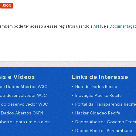
JSON
ambém pode ter acesso a esses registros usando a
API
(veja
Documentação
is e Vídeos
Links de Interesse
 de Dados Abertos W3C
Hub de Dados Recife
 do desenvolvedor W3C
Inovação Aberta Recife
a do desenvolvedor W3C
Portal da Transparência Recife
e Dados Abertos OKFN
Hacker Cidadão Recife
bertos para um dia a dia
Dados Abertos Governo Feder
Dados Abertos Pernambuco