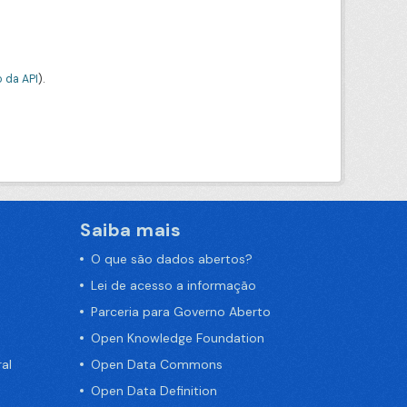
 da API
).
Saiba mais
O que são dados abertos?
Lei de acesso a informação
Parceria para Governo Aberto
Open Knowledge Foundation
al
Open Data Commons
Open Data Definition