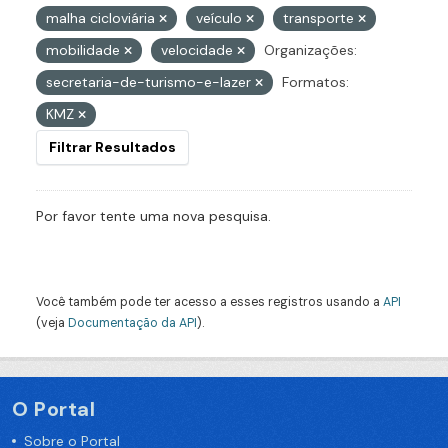
malha cicloviária
veículo
transporte
mobilidade
velocidade
Organizações:
secretaria-de-turismo-e-lazer
Formatos:
KMZ
Filtrar Resultados
Por favor tente uma nova pesquisa.
Você também pode ter acesso a esses registros usando a
API
(veja
Documentação da API
).
O Portal
Sobre o Portal