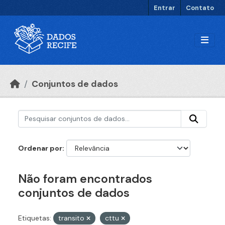
Ir para o conteúdo principal
Entrar
Contato
Conjuntos de dados
Ordenar por
Não foram encontrados
conjuntos de dados
Etiquetas:
transito
cttu