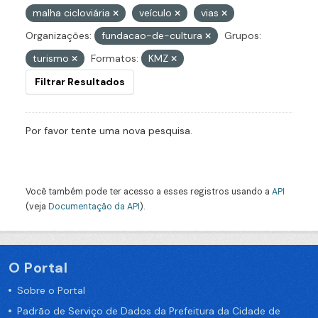
malha cicloviária
veículo
vias
Organizações:
fundacao-de-cultura
Grupos:
turismo
Formatos:
KMZ
Filtrar Resultados
Por favor tente uma nova pesquisa.
Você também pode ter acesso a esses registros usando a
API
(veja
Documentação da API
).
O Portal
Sobre o Portal
Padrão de Serviço de Dados da Prefeitura da Cidade de