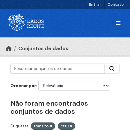
Ir para o conteúdo principal
Entrar
Contato
Conjuntos de dados
Ordenar por
Não foram encontrados
conjuntos de dados
Etiquetas:
transito
cttu