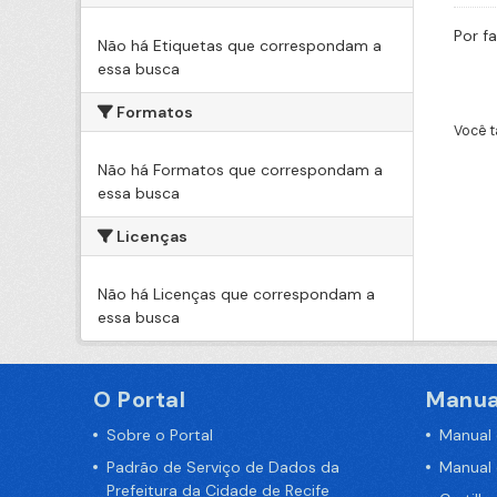
Por f
Não há Etiquetas que correspondam a
essa busca
Formatos
Você t
Não há Formatos que correspondam a
essa busca
Licenças
Não há Licenças que correspondam a
essa busca
O Portal
Manua
Sobre o Portal
Manual
Padrão de Serviço de Dados da
Manual
Prefeitura da Cidade de Recife