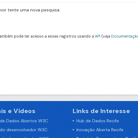
avor tente uma nova pesquisa.
ambém pode ter acesso a esses registros usando a
API
(veja
Documentação
is e Vídeos
Links de Interesse
 de Dados Abertos W3C
Hub de Dados Recife
 do desenvolvedor W3C
Inovação Aberta Recife