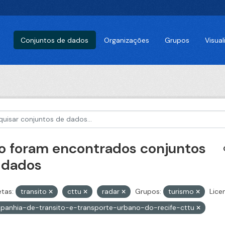
Conjuntos de dados
Organizações
Grupos
Visua
o foram encontrados conjuntos
 dados
etas:
transito
cttu
radar
Grupos:
turismo
Lice
panhia-de-transito-e-transporte-urbano-do-recife-cttu