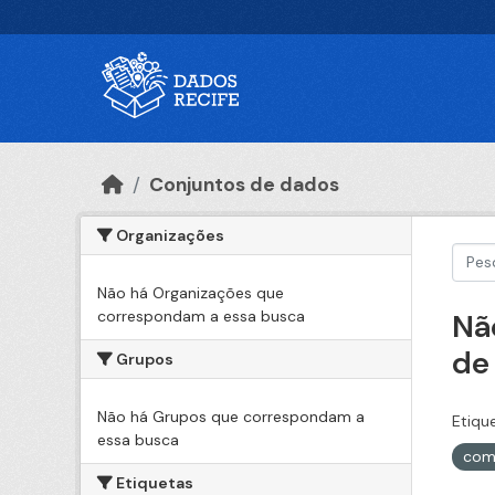
Ir para o conteúdo principal
Conjuntos de dados
Organizações
Não há Organizações que
correspondam a essa busca
Nã
de
Grupos
Não há Grupos que correspondam a
Etiqu
essa busca
com
Etiquetas