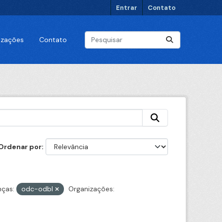
Entrar
Contato
lizações
Contato
Ordenar por
nças:
odc-odbl
Organizações: