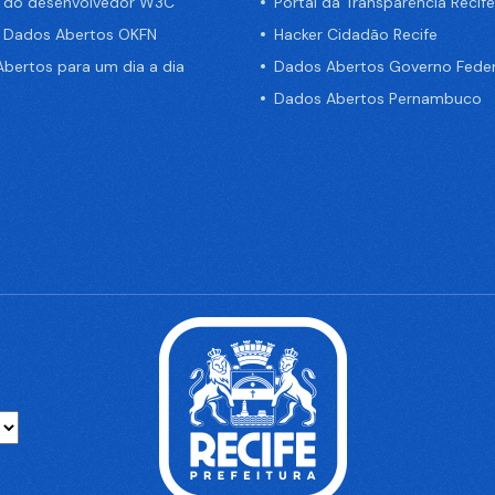
a do desenvolvedor W3C
Portal da Transparência Recife
e Dados Abertos OKFN
Hacker Cidadão Recife
bertos para um dia a dia
Dados Abertos Governo Feder
Dados Abertos Pernambuco