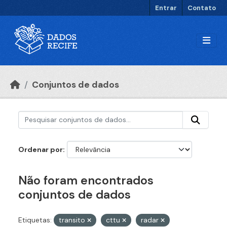
Ir para o conteúdo principal
Entrar
Contato
Conjuntos de dados
Ordenar por
Não foram encontrados
conjuntos de dados
Etiquetas:
transito
cttu
radar