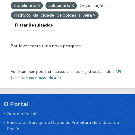
mobilidade
velocidade
Organizações:
instituto-da-cidade-pelopidas-silveira
Filtrar Resultados
Por favor tente uma nova pesquisa.
Você também pode ter acesso a esses registros usando a
API
(veja
Documentação da API
).
O Portal
Sobre o Portal
Padrão de Serviço de Dados da Prefeitura da Cidade de
Recife