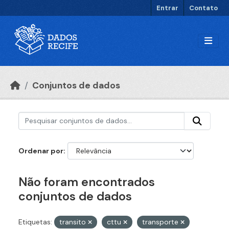
Ir para o conteúdo principal
Entrar
Contato
Conjuntos de dados
Ordenar por
Não foram encontrados
conjuntos de dados
Etiquetas:
transito
cttu
transporte