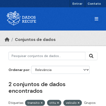
Ir para o conteúdo principal
Entrar
Contato
Conjuntos de dados
Ordenar por
2 conjuntos de dados
encontrados
Etiquetas:
transito
cttu
veículo
Grupos: