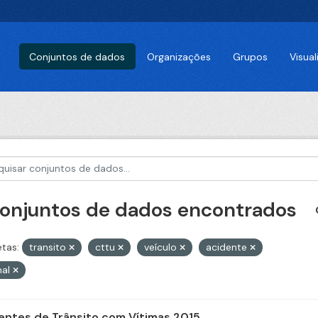
Conjuntos de dados
Organizações
Grupos
Visua
conjuntos de dados encontrados
etas:
transito
cttu
veículo
acidente
mal
entes de Trânsito com Vítimas 2015