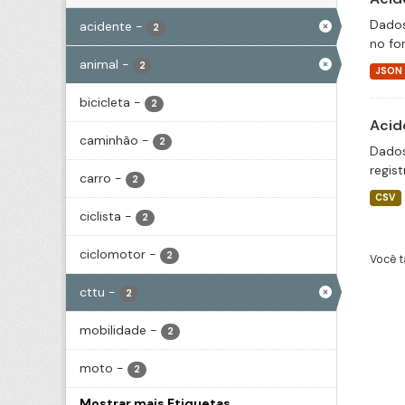
Dados
acidente
-
2
no fo
animal
-
2
JSON
bicicleta
-
2
Acid
caminhão
-
2
Dados
regis
carro
-
2
CSV
ciclista
-
2
ciclomotor
-
2
Você t
cttu
-
2
mobilidade
-
2
moto
-
2
Mostrar mais Etiquetas