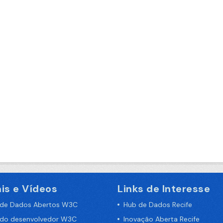
is e Vídeos
Links de Interesse
 de Dados Abertos W3C
Hub de Dados Recife
 do desenvolvedor W3C
Inovação Aberta Recife