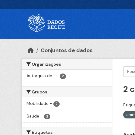
Ir para o conteúdo principal
Conjuntos de dados
Organizações
Autarquia de...
-
2
2 
Grupos
Mobilidade
-
2
Etiqu
ani
Saúde
-
2
Etiquetas
Acid