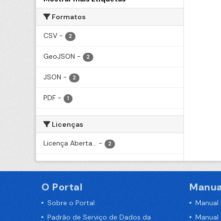
Formatos
CSV
-
2
GeoJSON
-
2
JSON
-
2
PDF
-
1
Licenças
Licença Aberta...
-
2
O Portal
Manua
Sobre o Portal
Manual
Padrão de Serviço de Dados da
Manual