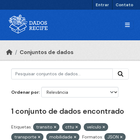
Ir para o conteúdo principal
Entrar
Contato
Conjuntos de dados
Ordenar por
1 conjunto de dados encontrado
Etiquetas:
transito
cttu
veículo
transporte
mobilidade
Formatos:
JSON