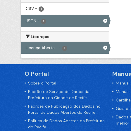
CSV
-
1
JSON
-
1
Licenças
Licença Aberta...
-
1
O Portal
Manua
Sobre o Portal
Manual
Padrão de Serviço de Dados da
Manual
Prefeitura da Cidade de Recife
Cartilh
Padrões de Publicação dos Dados no
Guia d
Portal de Dados Abertos do Recife
Dados A
Política de Dados Abertos da Prefeitura
melhor
do Recife