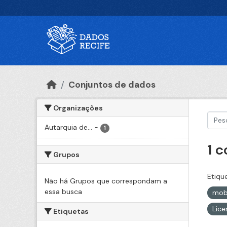
Ir para o conteúdo principal
Conjuntos de dados
Organizações
Autarquia de...
-
1
1 
Grupos
Etiqu
Não há Grupos que correspondam a
essa busca
mob
Lic
Etiquetas