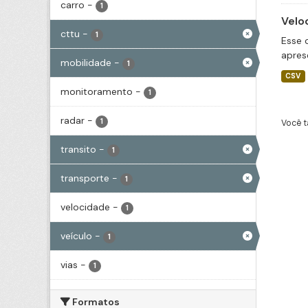
carro
-
1
Velo
cttu
-
1
Esse 
apres
mobilidade
-
1
CSV
monitoramento
-
1
radar
-
1
Você t
transito
-
1
transporte
-
1
velocidade
-
1
veículo
-
1
vias
-
1
Formatos