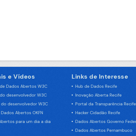
is e Vídeos
Links de Interesse
 de Dados Abertos W3C
Hub de Dados Recife
 do desenvolvedor W3C
Inovação Aberta Recife
a do desenvolvedor W3C
Portal da Transparência Recife
e Dados Abertos OKFN
Hacker Cidadão Recife
bertos para um dia a dia
Dados Abertos Governo Feder
Dados Abertos Pernambuco