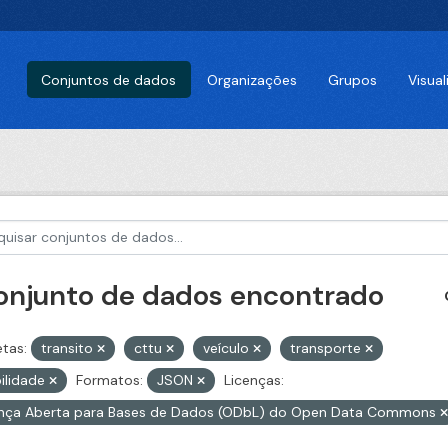
Conjuntos de dados
Organizações
Grupos
Visua
conjunto de dados encontrado
etas:
transito
cttu
veículo
transporte
ilidade
Formatos:
JSON
Licenças:
ença Aberta para Bases de Dados (ODbL) do Open Data Commons