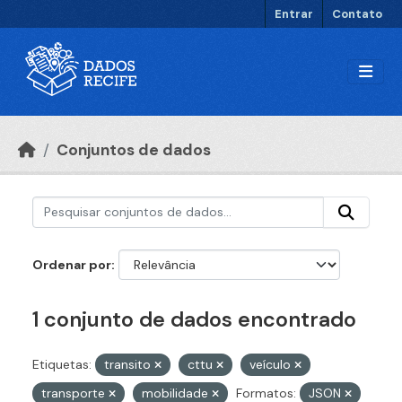
Ir para o conteúdo principal
Entrar
Contato
Conjuntos de dados
Ordenar por
1 conjunto de dados encontrado
Etiquetas:
transito
cttu
veículo
transporte
mobilidade
Formatos:
JSON