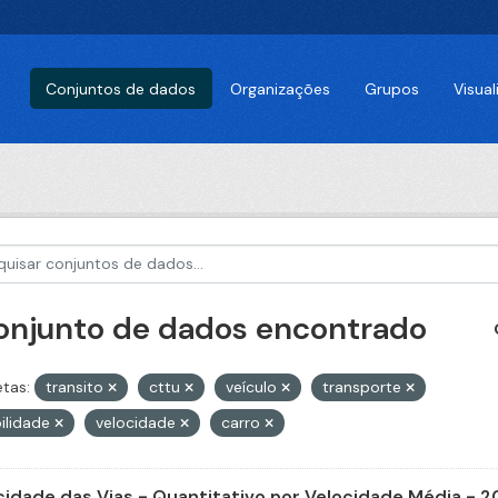
Conjuntos de dados
Organizações
Grupos
Visua
conjunto de dados encontrado
etas:
transito
cttu
veículo
transporte
ilidade
velocidade
carro
cidade das Vias - Quantitativo por Velocidade Média - 