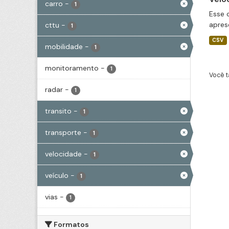
carro
-
1
Esse 
apres
cttu
-
1
CSV
mobilidade
-
1
monitoramento
-
1
Você t
radar
-
1
transito
-
1
transporte
-
1
velocidade
-
1
veículo
-
1
vias
-
1
Formatos