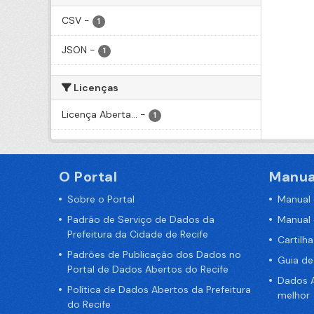
CSV
-
1
JSON
-
1
Licenças
Licença Aberta...
-
1
O Portal
Manua
Sobre o Portal
Manual
Padrão de Serviço de Dados da
Manual
Prefeitura da Cidade de Recife
Cartilh
Padrões de Publicação dos Dados no
Guia d
Portal de Dados Abertos do Recife
Dados A
Política de Dados Abertos da Prefeitura
melhor
do Recife