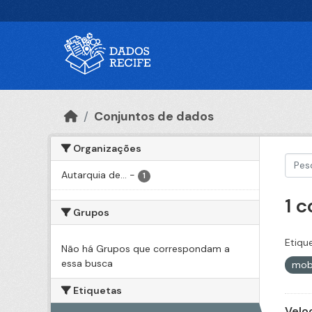
Ir para o conteúdo principal
Conjuntos de dados
Organizações
Autarquia de...
-
1
1 
Grupos
Etiqu
Não há Grupos que correspondam a
essa busca
mob
Etiquetas
Velo