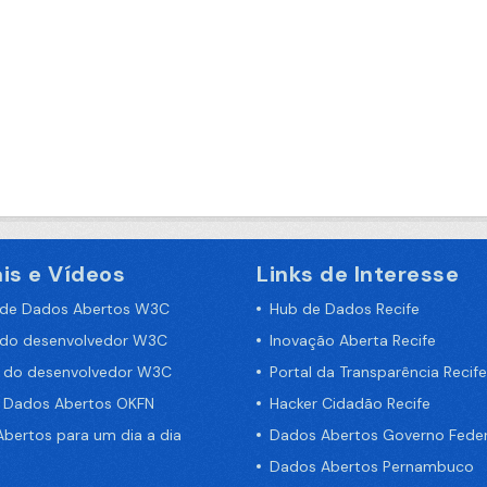
is e Vídeos
Links de Interesse
 de Dados Abertos W3C
Hub de Dados Recife
 do desenvolvedor W3C
Inovação Aberta Recife
a do desenvolvedor W3C
Portal da Transparência Recife
e Dados Abertos OKFN
Hacker Cidadão Recife
bertos para um dia a dia
Dados Abertos Governo Feder
Dados Abertos Pernambuco