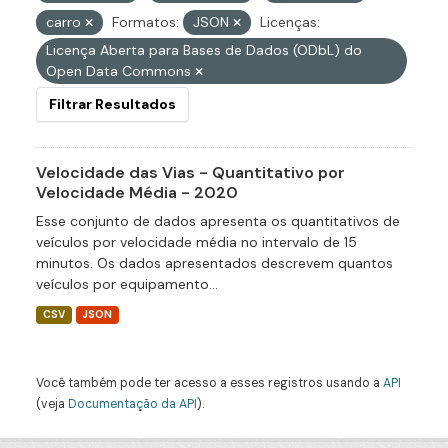
carro
Formatos:
JSON
Licenças:
Licença Aberta para Bases de Dados (ODbL) do
Open Data Commons
Filtrar Resultados
Velocidade das Vias - Quantitativo por
Velocidade Média - 2020
Esse conjunto de dados apresenta os quantitativos de
veículos por velocidade média no intervalo de 15
minutos. Os dados apresentados descrevem quantos
veículos por equipamento...
CSV
JSON
Você também pode ter acesso a esses registros usando a
API
(veja
Documentação da API
).