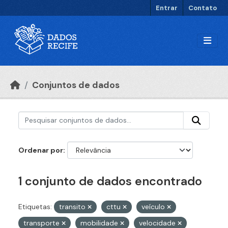
Ir para o conteúdo principal
Entrar
Contato
Conjuntos de dados
Ordenar por
1 conjunto de dados encontrado
Etiquetas:
transito
cttu
veículo
transporte
mobilidade
velocidade