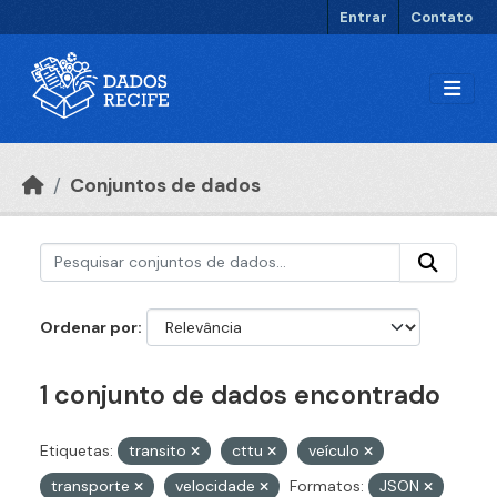
Ir para o conteúdo principal
Entrar
Contato
Conjuntos de dados
Ordenar por
1 conjunto de dados encontrado
Etiquetas:
transito
cttu
veículo
transporte
velocidade
Formatos:
JSON