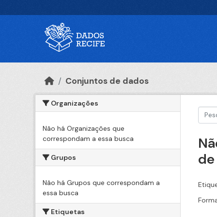
Ir para o conteúdo principal
Conjuntos de dados
Organizações
Não há Organizações que
correspondam a essa busca
Nã
de
Grupos
Não há Grupos que correspondam a
Etiqu
essa busca
Forma
Etiquetas