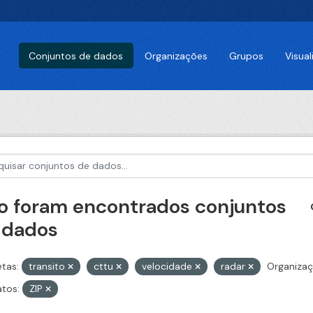
Conjuntos de dados
Organizações
Grupos
Visua
o foram encontrados conjuntos
 dados
etas:
transito
cttu
velocidade
radar
Organizaç
tos:
ZIP