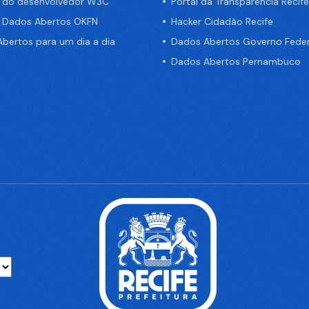
a do desenvolvedor W3C
Portal da Transparência Recife
e Dados Abertos OKFN
Hacker Cidadão Recife
bertos para um dia a dia
Dados Abertos Governo Feder
Dados Abertos Pernambuco