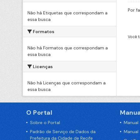
Por f
Não há Etiquetas que correspondam a
essa busca
Formatos
Você t
Não há Formatos que correspondam a
essa busca
Licenças
Não há Licenças que correspondam a
essa busca
O Portal
Manua
Sobre o Portal
Manual
Padrão de Serviço de Dados da
Manual
Prefeitura da Cidade de Recife