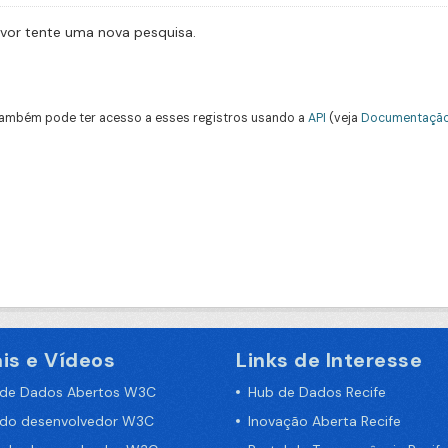
avor tente uma nova pesquisa.
ambém pode ter acesso a esses registros usando a
API
(veja
Documentação
is e Vídeos
Links de Interesse
 de Dados Abertos W3C
Hub de Dados Recife
 do desenvolvedor W3C
Inovação Aberta Recife