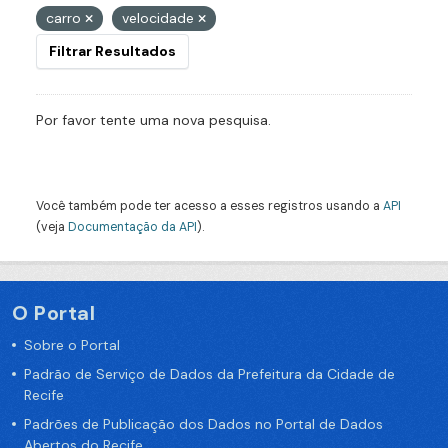
carro
velocidade
Filtrar Resultados
Por favor tente uma nova pesquisa.
Você também pode ter acesso a esses registros usando a
API
(veja
Documentação da API
).
O Portal
Sobre o Portal
Padrão de Serviço de Dados da Prefeitura da Cidade de
Recife
Padrões de Publicação dos Dados no Portal de Dados
Abertos do Recife