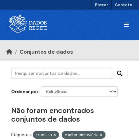
Ir para o conteúdo principal
Entrar
Contato
Conjuntos de dados
Ordenar por
Não foram encontrados
conjuntos de dados
Etiquetas:
transito
malha cicloviária