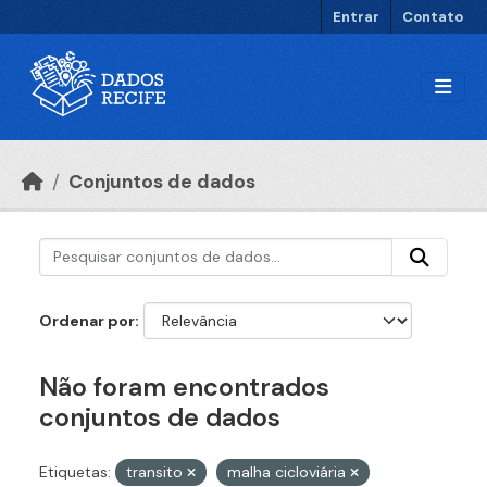
Ir para o conteúdo principal
Entrar
Contato
Conjuntos de dados
Ordenar por
Não foram encontrados
conjuntos de dados
Etiquetas:
transito
malha cicloviária