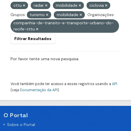
cttu
radar
mobilidade
ciclovia
Grupos:
turismo
mobilidade
Organizações:
companhia-de-transito-e-transporte-urbano-do-
recife-cttu
Filtrar Resultados
Por favor tente uma nova pesquisa.
Você também pode ter acesso a esses registros usando a
API
(veja
Documentação da API
).
O Portal
Sobre o Portal