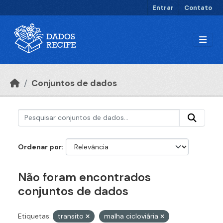
Ir para o conteúdo principal
Entrar
Contato
Conjuntos de dados
Ordenar por
Não foram encontrados
conjuntos de dados
Etiquetas:
transito
malha cicloviária