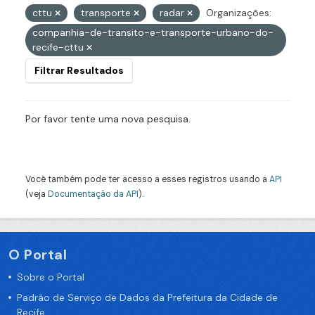
cttu
transporte
radar
Organizações:
companhia-de-transito-e-transporte-urbano-do-
recife-cttu
Filtrar Resultados
Por favor tente uma nova pesquisa.
Você também pode ter acesso a esses registros usando a
API
(veja
Documentação da API
).
O Portal
Sobre o Portal
Padrão de Serviço de Dados da Prefeitura da Cidade de
Recife