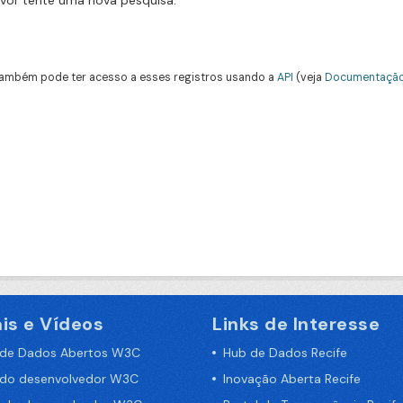
avor tente uma nova pesquisa.
ambém pode ter acesso a esses registros usando a
API
(veja
Documentação
is e Vídeos
Links de Interesse
 de Dados Abertos W3C
Hub de Dados Recife
 do desenvolvedor W3C
Inovação Aberta Recife