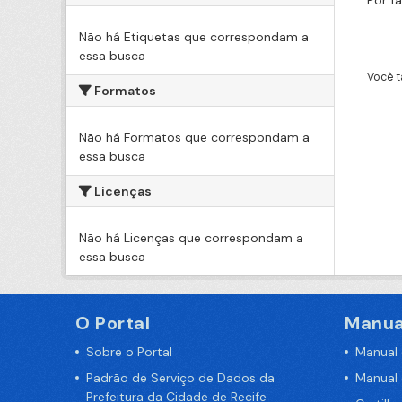
Por f
Não há Etiquetas que correspondam a
essa busca
Você t
Formatos
Não há Formatos que correspondam a
essa busca
Licenças
Não há Licenças que correspondam a
essa busca
O Portal
Manua
Sobre o Portal
Manual
Padrão de Serviço de Dados da
Manual
Prefeitura da Cidade de Recife