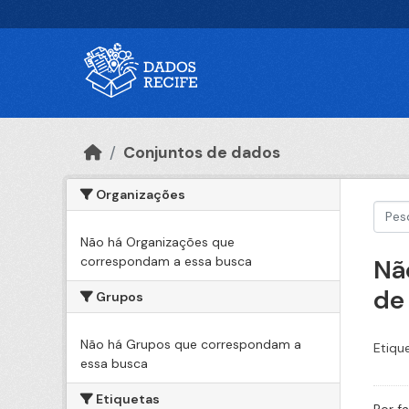
Ir para o conteúdo principal
Conjuntos de dados
Organizações
Não há Organizações que
correspondam a essa busca
Nã
de
Grupos
Não há Grupos que correspondam a
Etiqu
essa busca
Etiquetas