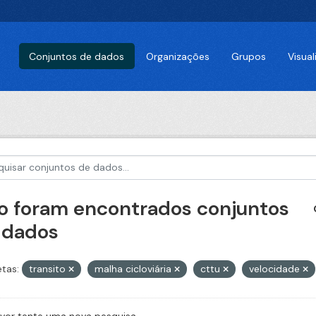
Conjuntos de dados
Organizações
Grupos
Visua
o foram encontrados conjuntos
 dados
etas:
transito
malha cicloviária
cttu
velocidade