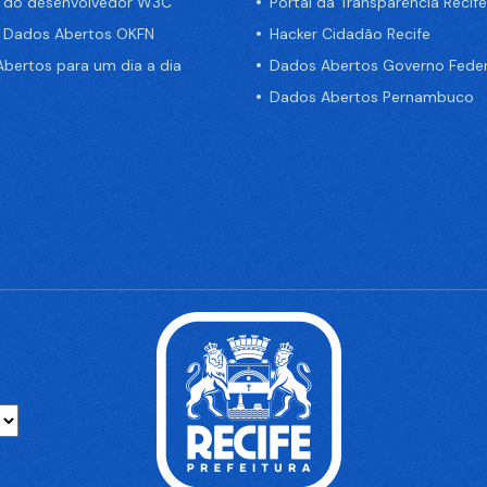
a do desenvolvedor W3C
Portal da Transparência Recife
e Dados Abertos OKFN
Hacker Cidadão Recife
bertos para um dia a dia
Dados Abertos Governo Feder
Dados Abertos Pernambuco