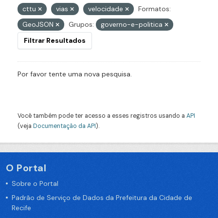
cttu
vias
velocidade
Formatos:
GeoJSON
Grupos:
governo-e-politica
Filtrar Resultados
Por favor tente uma nova pesquisa.
Você também pode ter acesso a esses registros usando a
API
(veja
Documentação da API
).
O Portal
Sobre o Portal
Padrão de Serviço de Dados da Prefeitura da Cidade de
Recife