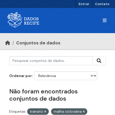
Ir para o conteúdo principal
Entrar
Contato
Conjuntos de dados
Ordenar por
Não foram encontrados
conjuntos de dados
Etiquetas:
transito
malha cicloviária