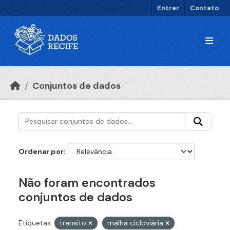
Ir para o conteúdo principal
Entrar
Contato
Conjuntos de dados
Ordenar por
Não foram encontrados
conjuntos de dados
Etiquetas:
transito
malha cicloviária