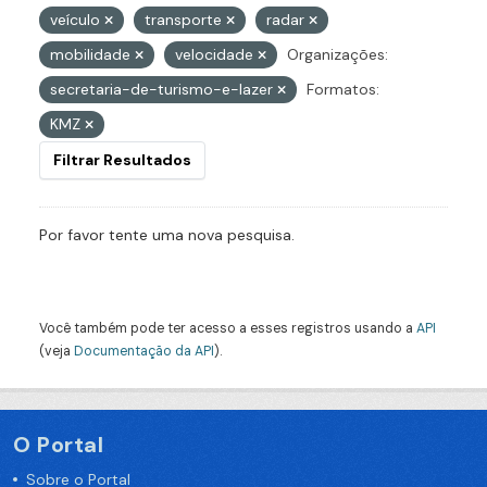
veículo
transporte
radar
mobilidade
velocidade
Organizações:
secretaria-de-turismo-e-lazer
Formatos:
KMZ
Filtrar Resultados
Por favor tente uma nova pesquisa.
Você também pode ter acesso a esses registros usando a
API
(veja
Documentação da API
).
O Portal
Sobre o Portal