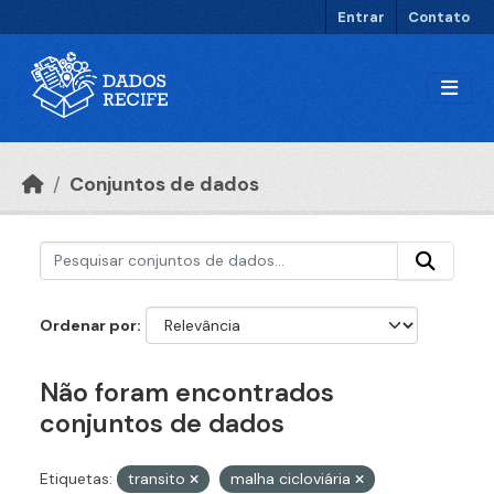
Ir para o conteúdo principal
Entrar
Contato
Conjuntos de dados
Ordenar por
Não foram encontrados
conjuntos de dados
Etiquetas:
transito
malha cicloviária